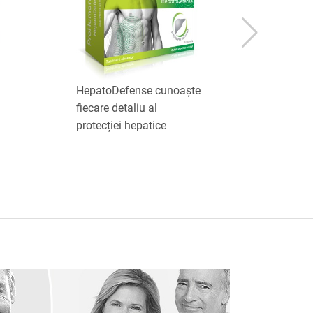
HepatoDefense cunoaște
StressD
fiecare detaliu al
fiecare d
protecției hepatice
fără str