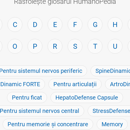
Răsfoiește glosarul HumanoPedia
C
D
E
F
G
H
O
P
R
S
T
U
Pentru sistemul nervos periferic
SpineDinami
eDinamic FORTE
Pentru articulații
ArtroDi
Pentru ficat
HepatoDefense Capsule
Pentru sistemul nervos central
StressDefens
Pentru memorie și concentrare
Memory