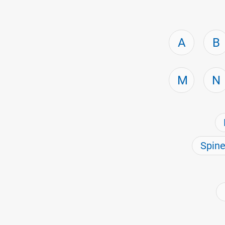
A
B
M
N
Spin