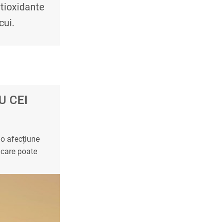
tioxidante
cui.
U CEI
 o afecțiune
 care poate