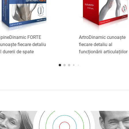
pineDinamic FORTE
ArtroDinamic cunoaște
unoaște fiecare detaliu
fiecare detaliu al
l durerii de spate
funcționării articulațiilor