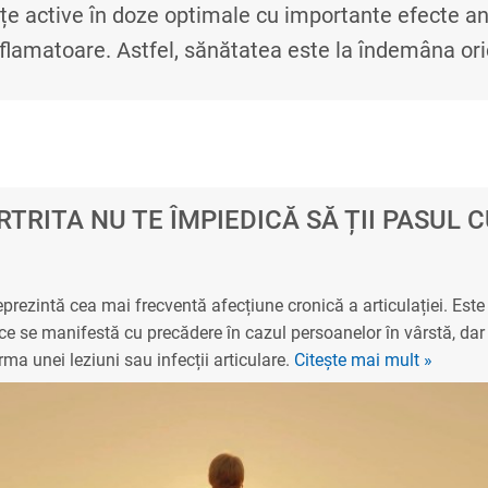
țe active în doze optimale cu importante efecte an
nflamatoare. Astfel, sănătatea este la îndemâna ori
TRITA NU TE ÎMPIEDICĂ SĂ ȚII PASUL C
eprezintă cea mai frecventă afecțiune cronică a articulației. Este
ce se manifestă cu precădere în cazul persoanelor în vârstă, dar
rma unei leziuni sau infecții articulare.
Citește mai mult »