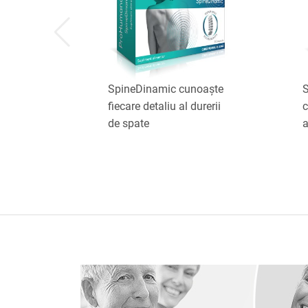
SpineDinamic cunoaște
S
fiecare detaliu al durerii
c
de spate
a