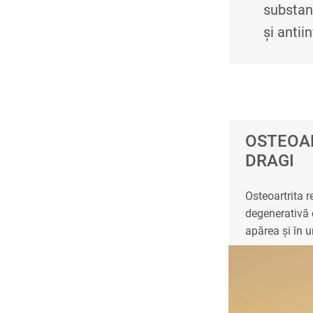
substan
și antii
OSTEOAR
DRAGI
Osteoartrita r
degenerativă 
apărea și în u