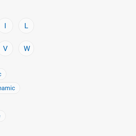
I
L
V
W
c
namic
e