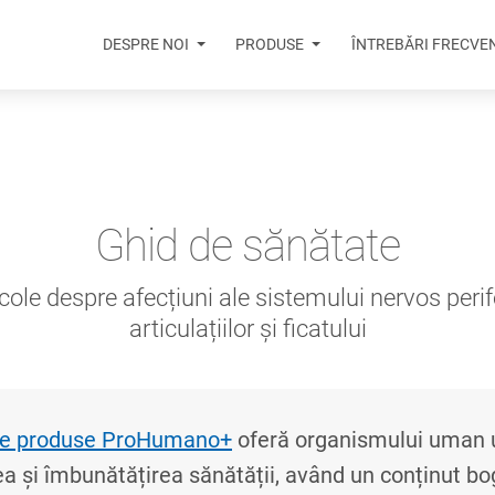
DESPRE NOI
PRODUSE
ÎNTREBĂRI FRECVE
Ghid de sănătate
cole despre afecțiuni ale sistemului nervos perif
articulațiilor și ficatului
e produse ProHumano+
oferă organismului uman u
a și îmbunătățirea sănătății, având un conținut bo