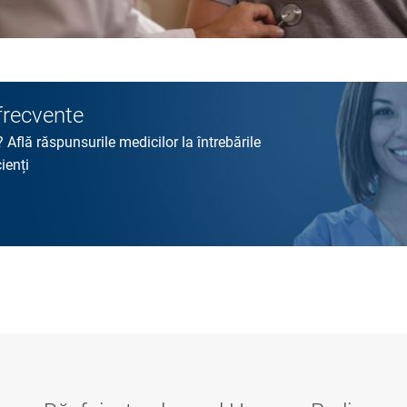
 frecvente
? Află răspunsurile medicilor la întrebările
ienți