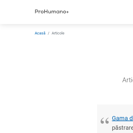
Totul pentru oameni.
Și ceva în plus.
Acasă
Articole
Arti
Gama d
păstrare