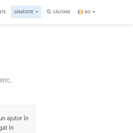
NTE
SĂNĂTATE
CĂUTARE
RO
eric,
n ajutor în
gat în