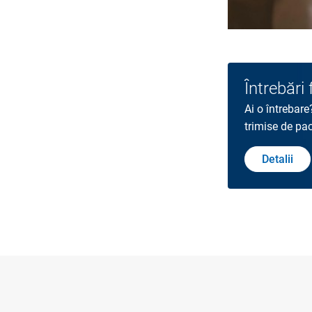
Întrebări
Ai o întrebare
trimise de pac
Detalii