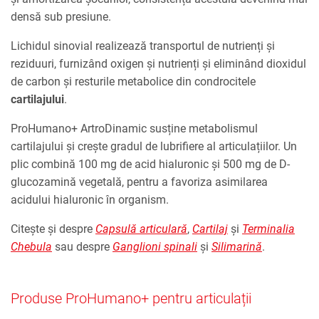
densă sub presiune.
Lichidul sinovial realizează transportul de nutrienți și
reziduuri, furnizând oxigen și nutrienți și eliminând dioxidul
de carbon și resturile metabolice din condrocitele
cartilajului
.
ProHumano+ ArtroDinamic susține metabolismul
cartilajului și crește gradul de lubrifiere al articulațiilor. Un
plic combină 100 mg de acid hialuronic și 500 mg de D-
glucozamină vegetală, pentru a favoriza asimilarea
acidului hialuronic în organism.
Citește și despre
Capsulă articulară
,
Cartilaj
și
Terminalia
Chebula
sau despre
Ganglioni spinali
și
Silimarină
.
Produse ProHumano+ pentru articulații