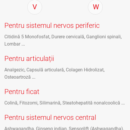
V
W
Pentru sistemul nervos periferic
Citidină 5 Monofosfat
,
Durere cervicală
,
Ganglioni spinali
,
Lombar
...
Pentru articulații
Analgezic
,
Capsulă articulară
,
Colagen Hidrolizat
,
Osteoartroză
...
Pentru ficat
Colină
,
Fitozomi
,
Silimarină
,
Steatohepatită nonalcoolică
...
Pentru sistemul nervos central
Ashwagandha
,
Ginseng indian
,
Sensoril® (Ashwagandha)
,