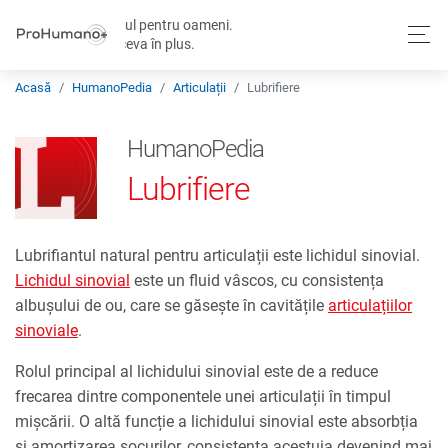
Totul pentru oameni.
Și ceva în plus.
Acasă
HumanoPedia
Articulații
Lubrifiere
HumanoPedia
Lubrifiere
Lubrifiantul natural pentru articulații este lichidul sinovial.
Lichidul sinovial
este un fluid vâscos, cu consistența
albușului de ou, care se găsește în cavitățile
articulațiilor
sinoviale
.
Rolul principal al lichidului sinovial este de a reduce
frecarea dintre componentele unei articulații în timpul
mișcării. O altă funcție a lichidului sinovial este absorbția
și amortizarea șocurilor, consistența acestuia devenind mai