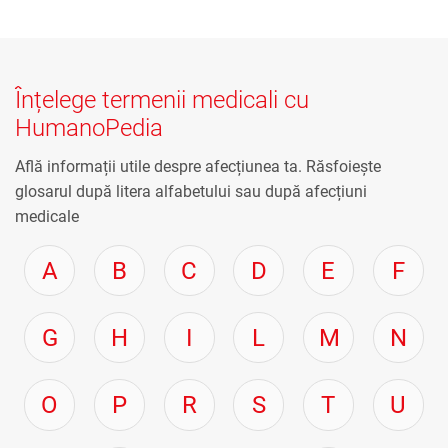
Înțelege termenii medicali cu
HumanoPedia
Află informații utile despre afecțiunea ta. Răsfoiește
glosarul după litera alfabetului sau după afecțiuni
medicale
A
B
C
D
E
F
G
H
I
L
M
N
O
P
R
S
T
U