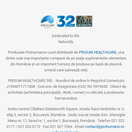
Dedicated to life.
Naturally.
Produsele ProHumano+ sunt distribuite de
PRISUM HEALTHCARE
, una
dintre cele mai importante companii de pe piaţa suplimentelor alimentare
din România și un important furnizor de produse pe bază de plasmă
umană care salvează vieţi.
PRISUM HEALTHCARE SRL · Numărul de ordine în Registrul Comerțului
J1994011717408 · Cod unic de înregistrare (CUI) RO 5919650 · Obiect de
activitate (activitatea principală): 4646, comerț cu ridicata a produselor
farmaceutice
Sediu central Clădirea Globalworth Square, strada Gara Herăstrău nr. 6,
etaj 3, sector 2, București, România · Sediu social strada Gen. Gheorghe
Manu nr. 17, biroul nr. 1, sector 1, București, România · Telefon 021 322
0171 / 021 322 0172 · Fax 021 321 7064 · Email
contact@prohumano.ro
·