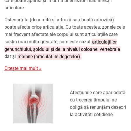
care poate apărea și în urma unei leziuni sau infecții
articulare.
Osteoartrita (denumită și artroză sau boală artrozică)
poate afecta orice articulație. Cu toate acestea, zonele cele
mai frecvent afectate ale corpului sunt articulațiile care
susțin mai multă greutate, cum este cazul
articulațiilor
genunchiului, șoldului și de la nivelul coloanei vertebrale
,
dar și
mâinile (articulațiile degetelor).
Citește mai mult »
Afecțiunile care apar odată
cu trecerea timpului ne
obligă să renunțăm deseori
la activități cotidiene.