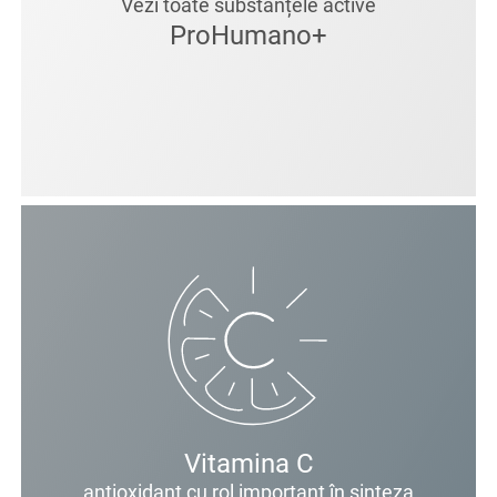
Vezi toate substanțele active
ProHumano+
Vitamina C
antioxidant cu rol important în sinteza