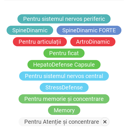
Pentru sistemul nervos periferic
SpineDinamic
SpineDinamic FORTE
Pentru articulații
ArtroDinamic
Pentru ficat
HepatoDefense Capsule
Pentru sistemul nervos central
StressDefense
Pentru memorie și concentrare
Memory
Pentru Atenție și concentrare